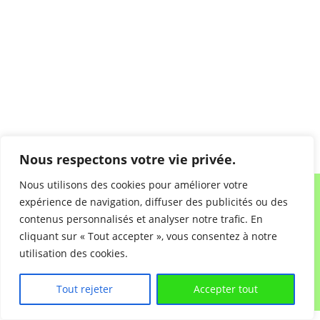
e
w
e
.
a
s
N
r
a
c
v
h
i
a
g
n
a
d
t
Nous respectons votre vie privée.
V
i
i
o
Nous utilisons des cookies pour améliorer votre
n
e
expérience de navigation, diffuser des publicités ou des
w
contenus personnalisés et analyser notre trafic. En
cliquant sur « Tout accepter », vous consentez à notre
s
utilisation des cookies.
N
a
Tout rejeter
Accepter tout
Copyright 2026 - TELLURA SRL-
v